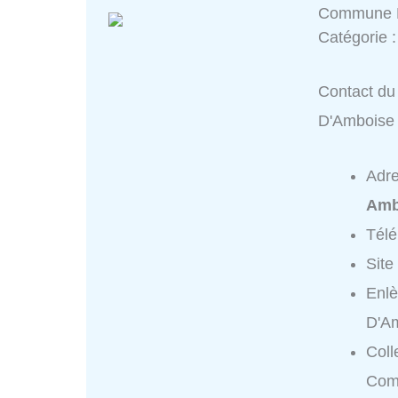
Commune 
Catégorie 
Contact du
D'Amboise
Adr
Amb
Tél
Site
Enl
D'A
Coll
Com