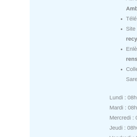
Amb
Tél
Site
recy
Enlè
ren
Coll
Sare
Lundi : 08
Mardi : 08
Mercredi :
Jeudi : 08