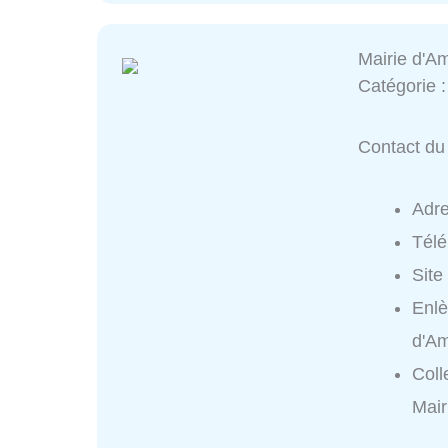
Mairie d'A
Catégorie 
Contact du 
Adr
Tél
Site
Enlè
d'A
Coll
Mair