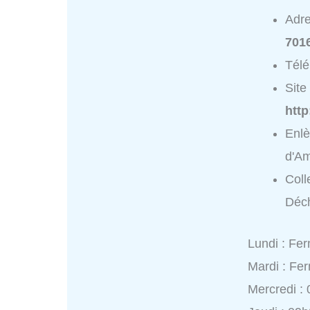
Adr
701
Tél
Site 
htt
Enlè
d'A
Coll
Déch
Lundi : Fe
Mardi : Fe
Mercredi :