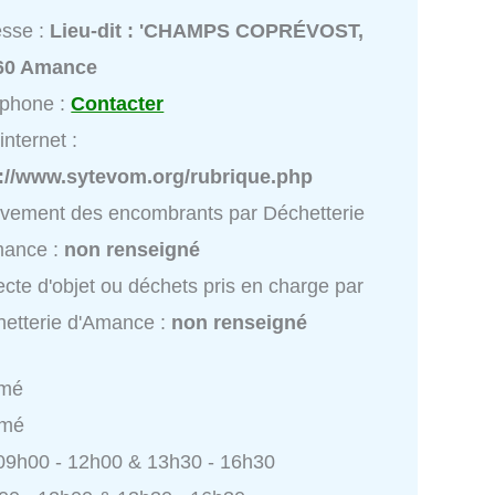
esse :
Lieu-dit : 'CHAMPS COPRÉVOST,
60 Amance
éphone :
Contacter
internet :
p://www.sytevom.org/rubrique.php
vement des encombrants par Déchetterie
mance :
non renseigné
ecte d'objet ou déchets pris en charge par
etterie d'Amance :
non renseigné
rmé
rmé
 09h00 - 12h00 & 13h30 - 16h30