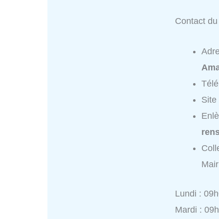
Contact du 
Adr
Ama
Tél
Site
Enlè
ren
Coll
Mair
Lundi : 09
Mardi : 09