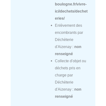
boulogne.fr/vivre-
ici/dechets/dechet
eries/
Enlèvement des
encombrants par
Déchèterie
d'Aizenay :
non
renseigné
Collecte d'objet ou
déchets pris en
charge par
Déchèterie
d'Aizenay :
non
renseigné