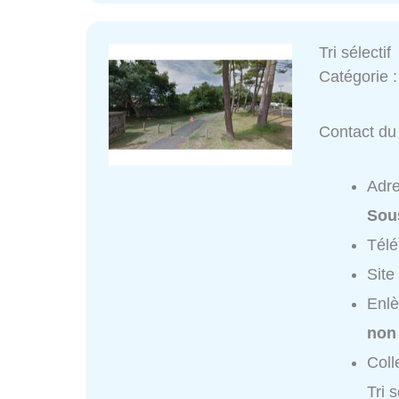
Tri sélectif
Catégorie 
Contact du 
Adr
Sou
Tél
Site
Enlè
non
Coll
Tri s