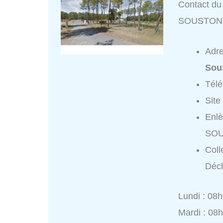
Contact du 
SOUSTON
Adr
Sou
Tél
Site
Enlè
SOU
Coll
Déc
Lundi : 08
Mardi : 08