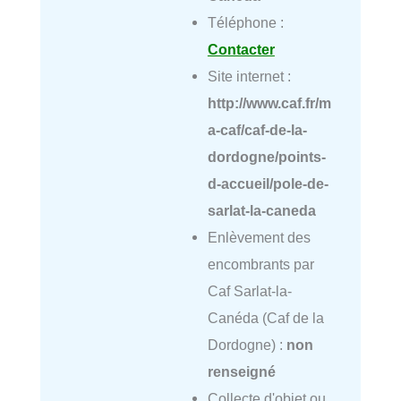
Téléphone :
Contacter
Site internet :
http://www.caf.fr/m
a-caf/caf-de-la-
dordogne/points-
d-accueil/pole-de-
sarlat-la-caneda
Enlèvement des
encombrants par
Caf Sarlat-la-
Canéda (Caf de la
Dordogne) :
non
renseigné
Collecte d'objet ou