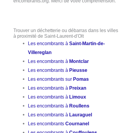
encombrants.org. Merci de votre compréhension.
Trouver un déchetterie ou débarras dans les villes
à proximité de Saint-Laurent-d'Olt
Les encombrants à
Saint-Martin-de-
Villereglan
Les encombrants à
Montclar
Les encombrants à
Pieusse
Les encombrants sur
Pomas
Les encombrants à
Preixan
Les encombrants à
Limoux
Les encombrants à
Roullens
Les encombrants à
Lauraguel
Les encombrants
Cournanel
Les encombrants à
Couffoulens