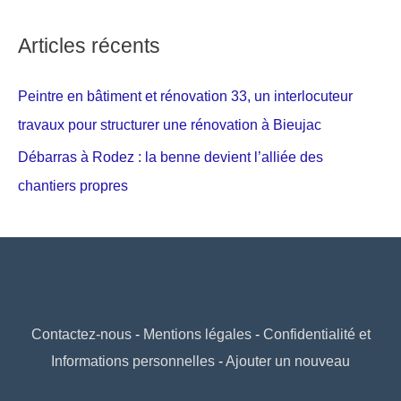
Articles récents
Peintre en bâtiment et rénovation 33, un interlocuteur
travaux pour structurer une rénovation à Bieujac
Débarras à Rodez : la benne devient l’alliée des
chantiers propres
Contactez-nous
-
Mentions légales
-
Confidentialité et
Informations personnelles
-
Ajouter un nouveau