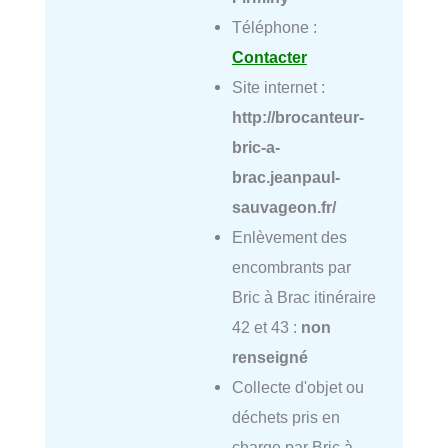
Téléphone :
Contacter
Site internet :
http://brocanteur-
bric-a-
brac.jeanpaul-
sauvageon.fr/
Enlèvement des
encombrants par
Bric à Brac itinéraire
42 et 43 :
non
renseigné
Collecte d'objet ou
déchets pris en
charge par Bric à