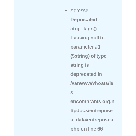
Adresse :
Deprecated
:
strip_tags():
Passing null to
parameter #1
($string) of type
string is
deprecated in
/var/www/vhosts/le
s-
encombrants.org/h
ttpdocs/entreprise
s_data/entreprises.
php
on line
66