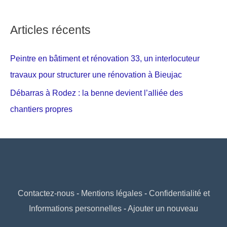
Articles récents
Peintre en bâtiment et rénovation 33, un interlocuteur
travaux pour structurer une rénovation à Bieujac
Débarras à Rodez : la benne devient l’alliée des
chantiers propres
Contactez-nous
-
Mentions légales
-
Confidentialité et
Informations personnelles
-
Ajouter un nouveau