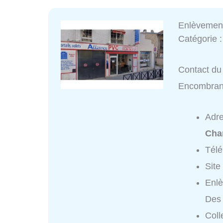
Enlèvemen
Catégorie 
Contact du
Encombran
Adr
Cha
Tél
Site
Enl
Des
Coll