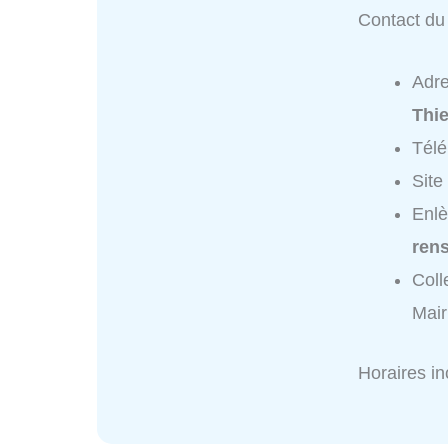
Contact du 
Adr
Thie
Tél
Site
Enlè
ren
Coll
Mair
Horaires i