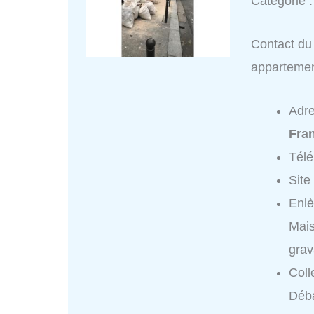
Catégorie 
Contact du
appartemen
Adr
Fran
Tél
Site
Enl
Mai
grav
Coll
Déb