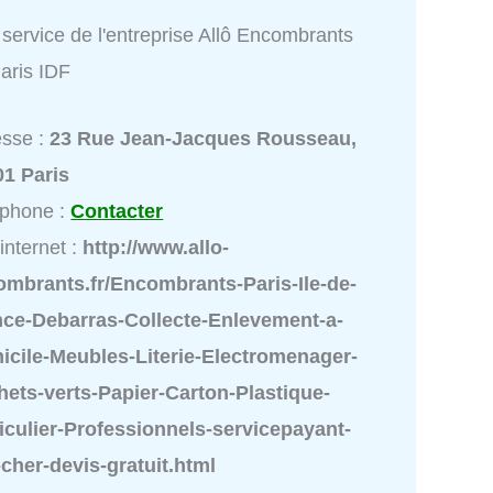
service de l'entreprise Allô Encombrants
aris IDF
esse :
23 Rue Jean-Jacques Rousseau,
01 Paris
éphone :
Contacter
 internet :
http://www.allo-
ombrants.fr/Encombrants-Paris-Ile-de-
nce-Debarras-Collecte-Enlevement-a-
icile-Meubles-Literie-Electromenager-
ets-verts-Papier-Carton-Plastique-
iculier-Professionnels-servicepayant-
cher-devis-gratuit.html