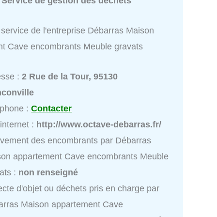
:
Service de gestion des déchets
 service de l'entreprise Débarras Maison
t Cave encombrants Meuble gravats
esse :
2 Rue de la Tour, 95130
conville
éphone :
Contacter
 internet :
http://www.octave-debarras.fr/
èvement des encombrants par Débarras
son appartement Cave encombrants Meuble
ats :
non renseigné
ecte d'objet ou déchets pris en charge par
arras Maison appartement Cave