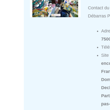
Contact du 
Débarras P
Adr
750
Tél
Site
enc
Fra
Dom
Dech
Part
pas-