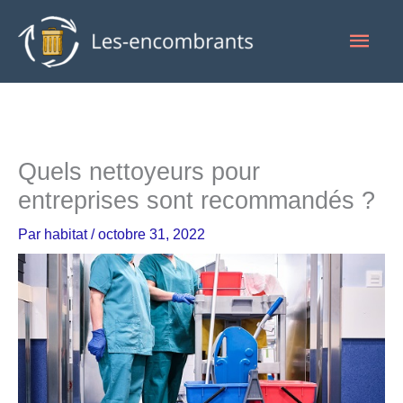
Aller
Men
au
contenu
princ
Quels nettoyeurs pour
entreprises sont recommandés ?
Par
habitat
/
octobre 31, 2022