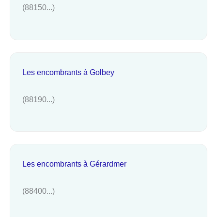
(88150...)
Les encombrants à Golbey
(88190...)
Les encombrants à Gérardmer
(88400...)