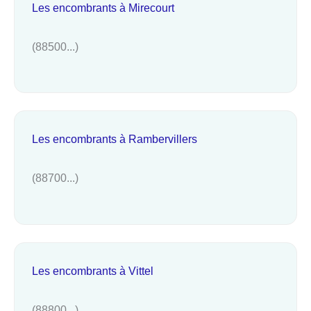
Les encombrants à Mirecourt
(88500...)
Les encombrants à Rambervillers
(88700...)
Les encombrants à Vittel
(88800...)