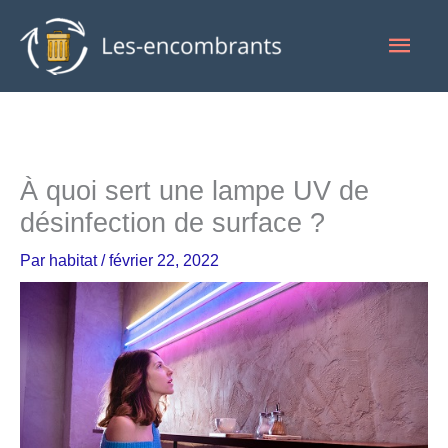
Aller
Men
au
contenu
princ
À quoi sert une lampe UV de
désinfection de surface ?
Par
habitat
/
février 22, 2022